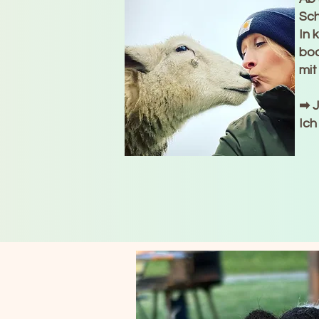
Sch
In 
bod
mit
➡ J
Ich