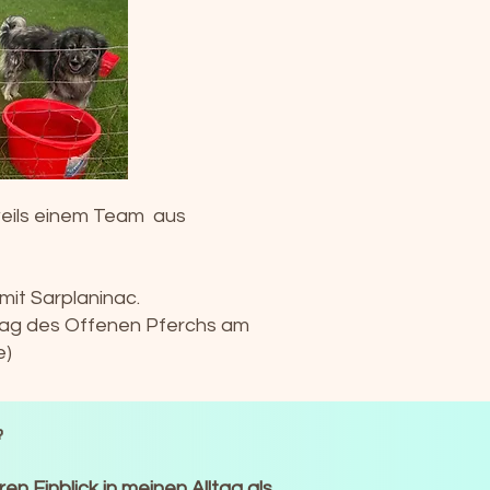
eweils einem Team aus
mit Sarplaninac.
 Tag des Offenen Pferchs am
e)

n Einblick in meinen Alltag als