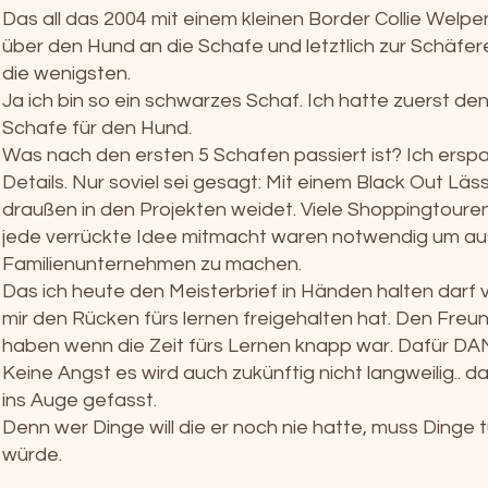
Das all das 2004 mit einem kleinen Border Collie Welp
über den Hund an die Schafe und letztlich zur Schäfe
die wenigsten.
Ja ich bin so ein schwarzes Schaf. Ich hatte zuerst de
Schafe für den Hund.
Was nach den ersten 5 Schafen passiert ist? Ich erspa
Details. Nur soviel sei gesagt: Mit einem Black Out Lä
draußen in den Projekten weidet. Viele Shoppingtouren
jede verrückte Idee mitmacht waren notwendig um aus
Familienunternehmen zu machen.
Das ich heute den Meisterbrief in Händen halten darf 
mir den Rücken fürs lernen freigehalten hat. Den Fre
haben wenn die Zeit fürs Lernen knapp war. Dafür DA
Keine Angst es wird auch zukünftig nicht langweilig.. da
ins Auge gefasst.
Denn wer Dinge will die er noch nie hatte, muss Dinge t
würde.