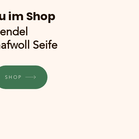
u im Shop
endel
afwoll Seife
SHOP