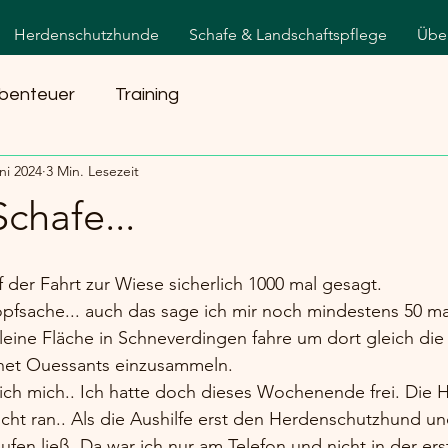
Herdenschutzhunde
Schafe & Landschaftspflege
Übe
benteuer
Training
ni 2024
3 Min. Lesezeit
Schafe...
f der Fahrt zur Wiese sicherlich 1000 mal gesagt. 
Kopfsache... auch das sage ich mir noch mindestens 50 mal
eine Fläche in Schneverdingen fahre um dort gleich die 
net Ouessants einzusammeln. 
ch mich.. Ich hatte doch dieses Wochenende frei. Die 
cht ran.. Als die Aushilfe erst den Herdenschutzhund un
ufen ließ. Da war ich nur am Telefon und nicht in der er