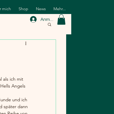
r mich
Shop
News
Mehr...
Anmelden
 als ich mit 
Hells Angels 
Hunde und ich 
d später dann 
sten Reihe von 