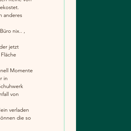
ekostet. 
n anderes 
üro nix.. , 
er jetzt 
 Fläche 
chnell Momente 
 in 
Schuhwerk 
fall von 
ein verladen 
können die so 