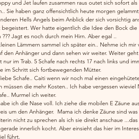
oppy und Jet laufen zusammen raus outet sich sofort als
n.. Sie haben ganz offensichtlich heute morgen gelammt
deren Hells Angels beim Anblick der sich vorsichtig an
begeistert. Wer hatte eigentlich die Idee den Bock die 
n ??? Jagt es noch durch mein Hirn. Aber egal ..  
kleinen Lämmern sammel ich später ein.. Nehme ich mir v
uf den Anhänger und dann sehen wir weiter. Weiter geht
ast nur im Trab. 5 Schafe nach rechts 17 nach links und i
ie im Schritt sich fortbewegenden Mütter. 
h liebe Schafe.. Caiti wenn wir noch mal einen eingehütet
en müssen die mehr Kosten.. Ich habe vergessen wieviel 
afe.. Murmel ich weiter.  
abe ich die Nase voll. Ich ziehe die mobilen E Zäune a
reis um den Anhänger.  Mama ich denke Zäune sind was fü
iterin nicht zu sprechen als ich sie direkt anschaue ...das
erade innerlich kocht. Aber einsieht das hier im Interess
el führt. 