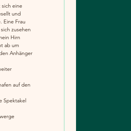
sich eine 
sellt und 
. Eine Frau 
sich zusehen 
mein Hirn 
nt ab um 
f den Anhänger 
eiter 
hafen auf den 
e Spektakel 
Zwerge 