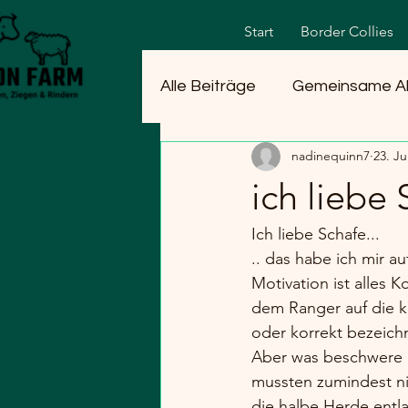
Start
Border Collies
Alle Beiträge
Gemeinsame A
nadinequinn7
23. Ju
ich liebe 
Ich liebe Schafe... 
.. das habe ich mir au
Motivation ist alles 
dem Ranger auf die kl
oder korrekt bezeich
Aber was beschwere i
mussten zumindest ni
die halbe Herde entla