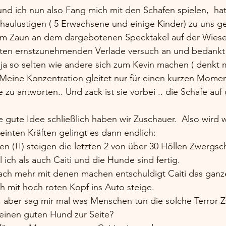
d ich nun also Fang mich mit den Schafen spielen,  hat 
aulustigen ( 5 Erwachsene und einige Kinder) zu uns ge
 dem Zaun an dem dargebotenen Specktakel auf der Wiese
sten ernstzunehmenden Verlade versuch an und bedankt 
 ja so selten wie andere sich zum Kevin machen ( denkt 
. Meine Konzentration gleitet nur für einen kurzen Mome
e zu antworten.. Und zack ist sie vorbei .. die Schafe au
ne gute Idee schließlich haben wir Zuschauer.  Also wird w
einten Kräften gelingt es dann endlich: 
n (!!) steigen die letzten 2 von über 30 Höllen Zwergsc
ch als auch Caiti und die Hunde sind fertig. 
ch mehr mit denen machen entschuldigt Caiti das ganz
h mit hoch roten Kopf ins Auto steige.  
, aber sag mir mal was Menschen tun die solche Terror 
inen guten Hund zur Seite? 