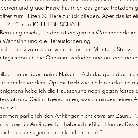
Nerven und graue Haare hat mich das ganze trotzdem g
äter zum Hüten 30 Tiere zurück blieben. Aber das ist ei
b.. Zurück zu ICH LIEBE SCHAFE...  
Berufung macht, für den ist ein ganzes Wochenende im B
he Wahnsinn und die Herausforderung. 
al – quasi zum warm werden für den Montags Stress – d
nntags spontan die Ouessant verladen und auf eine neue
h selbst immer über meine Naiven – Ach das geht doch s
e aber besonders. Optimistisch wie ich bin rücke ich nur
enigstens habe ich die Hausschuhe noch gegen festes 
terstützung Caiti mitgenommen, was zumindest einen An
n lässt. 
ommen parke ich den Anhänger nicht etwa am Zaun... N
n ist was für Anfänger. Ich habe schließlich Hunde. Das 
te ich besser sagen ich denke eben nicht ? 