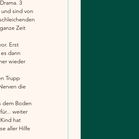
 Drama. 3 
 und sind von 
schleichenden 
ganze Zeit 
or. Erst 
 es dann 
mmer wieder 
en Trupp 
Nerven die 
us dem Boden 
r... weiter 
 Kind hat 
e aller Hilfe 