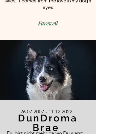
skies, it comes from the love in my dog s
eyes
Farewell
26.07.2007 - 11.12.2022
DunDroma
Brae
Du bist nicht mehr da wo Du warst-