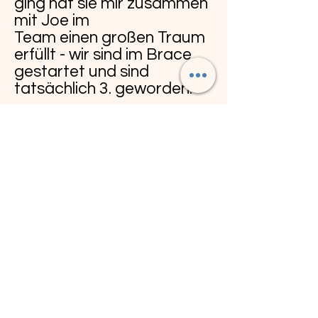
ging hat sie mir zusammen
mit Joe im
Team einen großen Traum
erfüllt - wir sind im Brace
gestartet und sind
tatsächlich 3. geworden.
Ich bin so dankbar Brae
immer noch an meiner
Seite zu haben.
All die wichtigen Etappen
der letzten Jahre... den
Traum von der eigenen
Herde mit 250 Tieren , die
ganzen Vorführungen
Europa weit ,
all das konnte ich nur weil
sie immer da gewesen
ist...mit genügend Will to