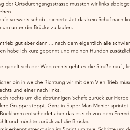
g der Ortsdurchgangsstrasse mussten wir links abbiege
iehen.
fe vorwärts schob , sicherte Jet das kein Schaf nach link
 um unter die Brücke zu laufen.
Umtrieb gut aber dann ... nach dem eigentlich alle schwier
en habe ich kurz gepennt und meinen Hunden zusätzlich
e gabelt sich der Weg rechts geht es die Straße rauf , li
cher bin in welche Richtung wir mit dem Vieh Trieb müss
echts und einer nach links.
nach rechts um die abtrünnigen Schafe zurück zur Herde 
ere Gruppe stoppt. Ganz in Super Man Manier sprintet 
n Bocklamm entscheidet aber das es sich von dem Frem
hlt und möchte zurück auf die Brücke.
 mir erkennt streckt sich im Sprint um zwei Schritte um 