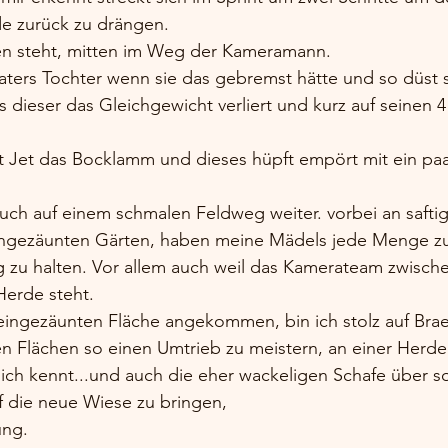
e zurück zu drängen.
en steht, mitten im Weg der Kameramann.
Vaters Tochter wenn sie das gebremst hätte und so düst 
 dieser das Gleichgewicht verliert und kurz auf seinen 
 Jet das Bocklamm und dieses hüpft empört mit ein pa
uch auf einem schmalen Feldweg weiter. vorbei an safti
gezäunten Gärten, haben meine Mädels jede Menge zu 
zu halten. Vor allem auch weil das Kamerateam zwisch
Herde steht.
 eingezäunten Fläche angekommen, bin ich stolz auf Brae
en Flächen so einen Umtrieb zu meistern, an einer Herde
h kennt...und auch die eher wackeligen Schafe über so
f die neue Wiese zu bringen, 
ung. 