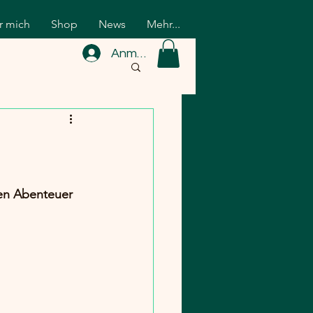
r mich
Shop
News
Mehr...
Anmelden
en Abenteuer 