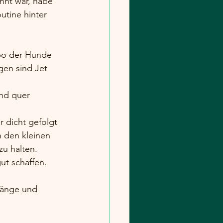
ennt war, habe 
utine hinter 
po der Hunde 
en sind Jet 
nd quer 
 dicht gefolgt 
 den kleinen 
u halten.
t schaffen. 
gänge und 