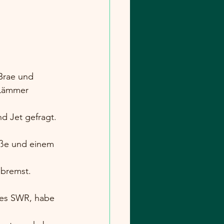
Brae und 
 Lämmer 
nd Jet gefragt.
aße und einem 
 bremst.
es SWR, habe 