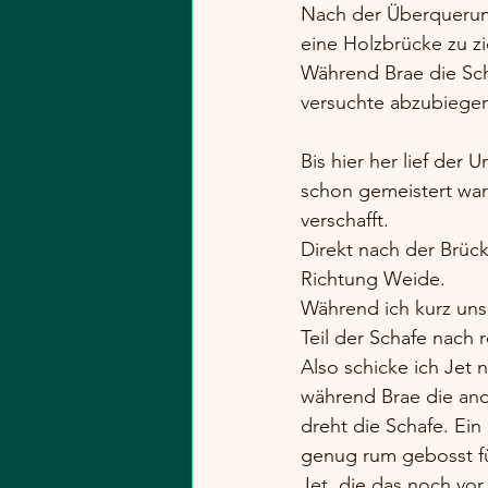
Nach der Überquerun
eine Holzbrücke zu z
Während Brae die Scha
versuchte abzubiegen
Bis hier her lief der 
schon gemeistert war
verschafft.
Direkt nach der Brück
Richtung Weide.
Während ich kurz unsi
Teil der Schafe nach r
Also schicke ich Jet 
während Brae die and
dreht die Schafe. Ei
genug rum gebosst fü
Jet, die das noch vor