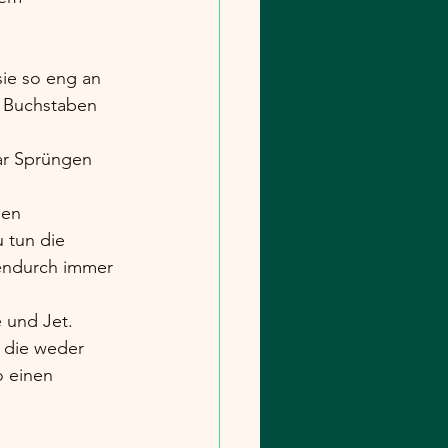
sie so eng an 
4 Buchstaben 
ar Sprüngen 
gen 
tun die 
endurch immer 
 und Jet.
 die weder 
 einen 