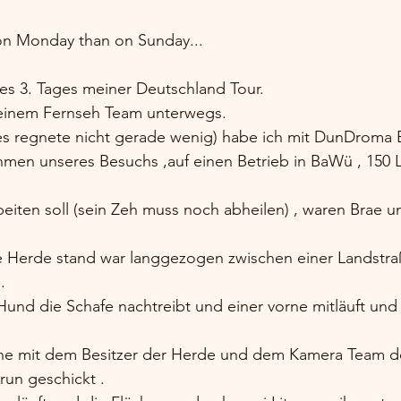
 on Monday than on Sunday...
s 3. Tages meiner Deutschland Tour.
 einem Fernseh Team unterwegs.
es regnete nicht gerade wenig) habe ich mit DunDroma 
men unseres Besuchs ,auf einen Betrieb in BaWü , 150
eiten soll (sein Zeh muss noch abheilen) , waren Brae u
ie Herde stand war langgezogen zwischen einer Landstr
.
Hund die Schafe nachtreibt und einer vorne mitläuft und
he mit dem Besitzer der Herde und dem Kamera Team d
un geschickt . 