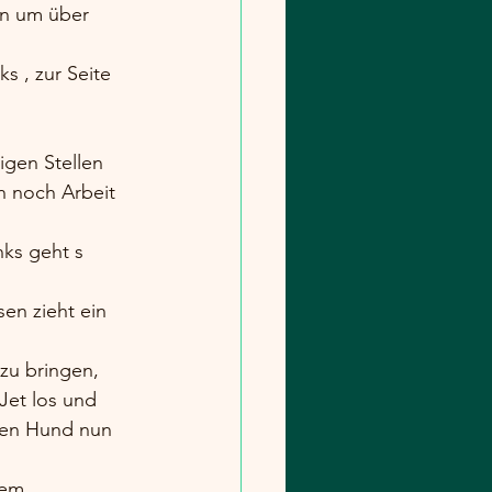
n um über 
s , zur Seite 
igen Stellen 
 noch Arbeit 
nks geht s 
en zieht ein 
zu bringen, 
Jet los und 
den Hund nun 
dem 