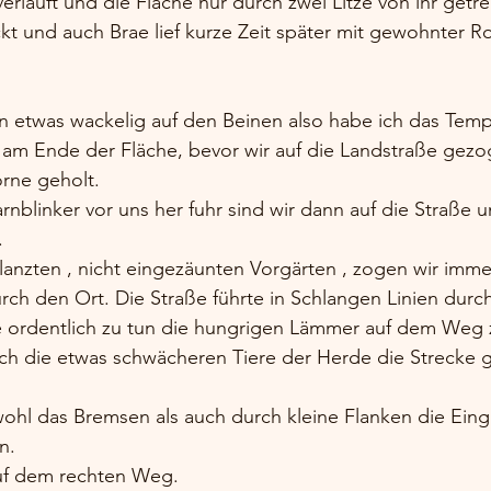
verläuft und die Fläche nur durch zwei Litze von ihr getr
ckt und auch Brae lief kurze Zeit später mit gewohnter Ro
n etwas wackelig auf den Beinen also habe ich das Tem
am Ende der Fläche, bevor wir auf die Landstraße gezog
rne geholt.
blinker vor uns her fuhr sind wir dann auf die Straße u
.
anzten , nicht eingezäunten Vorgärten , zogen wir immer
h den Ort. Die Straße führte in Schlangen Linien durch
e ordentlich zu tun die hungrigen Lämmer auf dem Weg z
ch die etwas schwächeren Tiere der Herde die Strecke gu
ohl das Bremsen als auch durch kleine Flanken die Ein
n.
uf dem rechten Weg.