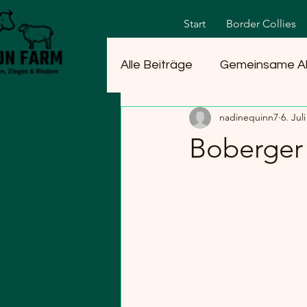
Start
Border Collies
Alle Beiträge
Gemeinsame A
nadinequinn7
6. Jul
Boberger 