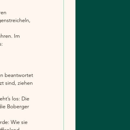
ren 
nstreicheln, 
hren. Im 
s:
en beantwortet 
t sind, ziehen 
ht’s los: Die 
ie Boberger 
rde: Wie sie 
ffenland 