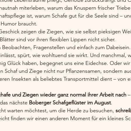
ch hautnah miterleben, warum das Knuspern frischer Trieb
aftspflege ist, warum Schafe gut für die Seele sind – 
 Humor braucht.
eschick zeigen die Ziegen, wie sie selbst pieksigen We
ätter sind vor ihren flexiblen Lippen nicht sicher.
um Beobachten, Fragenstellen und einfach zum Dabeisein.
nlässt, spürt, wie wohltuend sie wirkt. Und manchmal, 
enig Glück haben, begegnet uns eine Eidechse. Oder wir
 Schaf und Ziege nicht nur Pflanzensamen, sondern au
en Insekten als beliebtes Transportmittel dient – von ei
afe und Ziegen wieder ganz normal ihrer Arbeit nach
 –
 das nächste 
Boberger Schafgeflüster im August
.
ht warten möchtest, um die Herde zu besuchen, 
schrei
leicht finden wir einen anderen Moment für ein kleines Sc