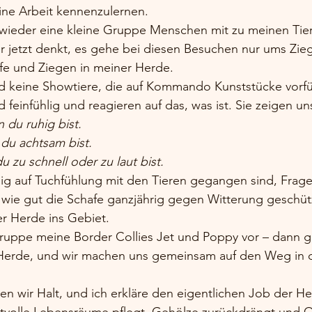
ne Arbeit kennenzulernen.
wieder eine kleine Gruppe Menschen mit zu meinen Tie
etzt denkt, es gehe bei diesen Besuchen nur ums Ziege
afe und Ziegen in meiner Herde.
d keine Showtiere, die auf Kommando Kunststücke vorfü
 feinfühlig und reagieren auf das, was ist. Sie zeigen un
du ruhig bist.
 du achtsam bist.
 zu schnell oder zu laut bist.
g auf Tuchfühlung mit den Tieren gegangen sind, Frag
wie gut die Schafe ganzjährig gegen Witterung geschütz
r Herde ins Gebiet.
Gruppe meine Border Collies Jet und Poppy vor – dann ge
erde, und wir machen uns gemeinsam auf den Weg in d
n wir Halt, und ich erkläre den eigentlichen Job der He
rtvolle Lebensräume pflegt, Gehölze zurückdrängt und O