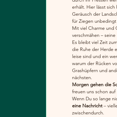
erhält. Hier lässt si
Geräusch der Landsch
für Ziegen unbedingt
Mit viel Charme und G
verschmähen – seine Bl
Es bleibt viel Zeit z
die Ruhe der Herde ei
leise sind und ein w
warum der Rücken von
Grashüpfern und ander
nächsten.
Morgen gehen die Sch
freuen uns schon auf
Wenn Du so lange nic
eine Nachricht
 – viel
zwischendurch.