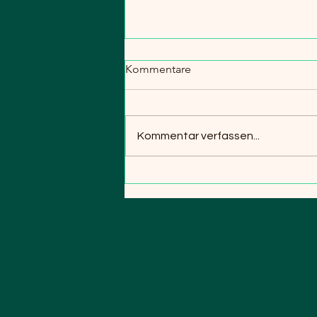
Kommentare
Kommentar verfassen...
Internationales Hirtenjahr –
aber ohne Hirten?