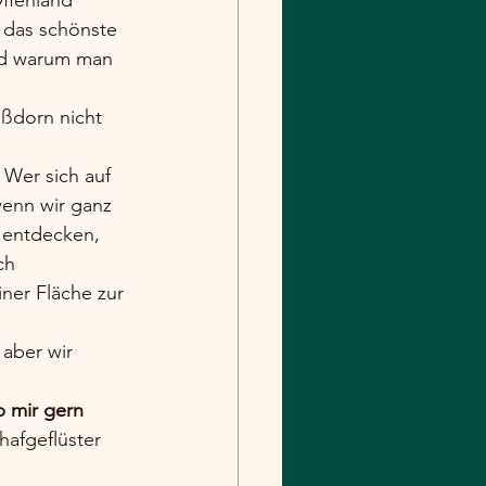
e das schönste 
und warum man 
ißdorn nicht 
 Wer sich auf 
wenn wir ganz 
 entdecken, 
ch 
ner Fläche zur 
 aber wir 
b mir gern 
hafgeflüster 